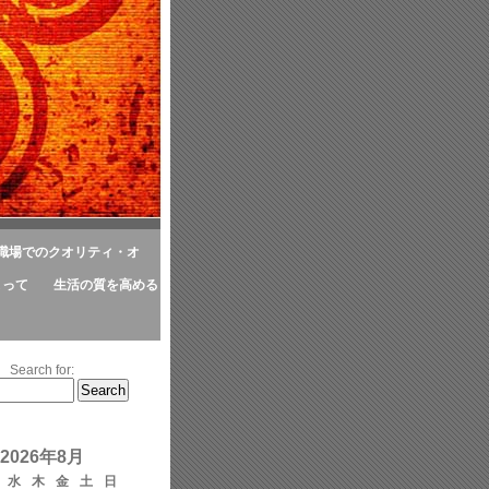
職場でのクオリティ・オ
よって
生活の質を高める
Search for:
2026年8月
水
木
金
土
日