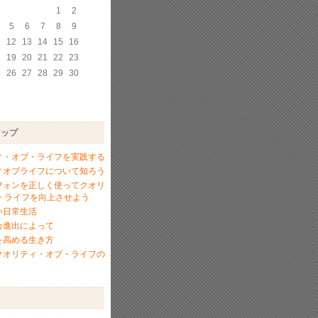
1
2
5
6
7
8
9
1
12
13
14
15
16
8
19
20
21
22
23
5
26
27
28
29
30
アップ
ィ・オブ・ライフを実践する
ィオブライフについて知ろう
フォンを正しく使ってクオリ
・ライフを向上させよう
い日常生活
会進出によって
を高める生き方
クオリティ・オブ・ライフの