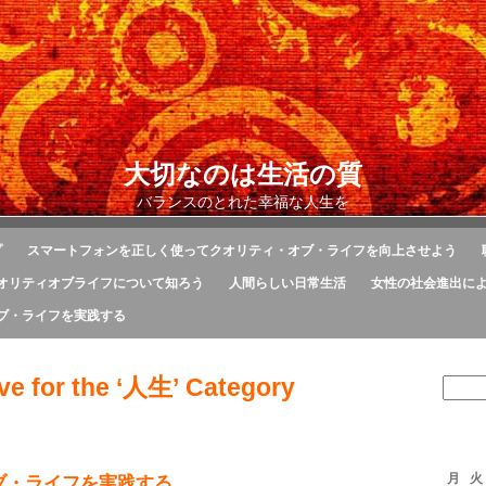
大切なのは生活の質
バランスのとれた幸福な人生を
プ
スマートフォンを正しく使ってクオリティ・オブ・ライフを向上させよう
オリティオブライフについて知ろう
人間らしい日常生活
女性の社会進出に
ブ・ライフを実践する
ve for the ‘人生’ Category
月
火
ブ・ライフを実践する