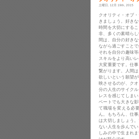
土曜日, 12月 19th, 2015
クオリティ・オブ・
きましょう。好きな
時間を大切にするこ
非、多くの素晴らし
間は、自分の好きな
ながら過ごすことで
それを自分の趣味等
スキルをより高いレ
大変重要です。仕事
繋がります。人間は
欲しいという願望が
映させるのが、クオ
分の人生のサイクル
レスを感じてしまい
ベートでも大きな影
て職場を変える必
ん。もちろん、仕事
は大切しましょう。
ない人生を歩んでい
しみの中で生まれま