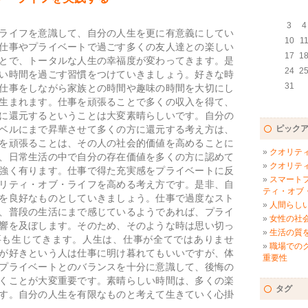
3
4
ライフを意識して、自分の人生を更に有意義にしてい
10
1
仕事やプライベートで過ごす多くの友人達との楽しい
17
1
とで、トータルな人生の幸福度が変わってきます。是
24
2
い時間を過ごす習慣をつけていきましょう。好きな時
31
仕事をしながら家族との時間や趣味の時間を大切にし
生まれます。仕事を頑張ることで多くの収入を得て、
に還元するということは大変素晴らしいです。自分の
ピック
ベルにまで昇華させて多くの方に還元する考え方は、
を頑張ることは、その人の社会的価値を高めることに
クオリテ
、日常生活の中で自分の存在価値を多くの方に認めて
クオリテ
強く有ります。仕事で得た充実感をプライベートに反
スマート
リティ・オブ・ライフを高める考え方です。是非、自
ティ・オブ
を良好なものとしていきましょう。仕事で過度なスト
人間らし
、普段の生活にまで感じているようであれば、プライ
女性の社
響を及ぼします。そのため、そのような時は思い切っ
生活の質
要も生じてきます。人生は、仕事が全てではありませ
職場での
が好きという人は仕事に明け暮れてもいいですが、体
重要性
プライベートとのバランスを十分に意識して、後悔の
くことが大変重要です。素晴らしい時間は、多くの楽
タグ
す。自分の人生を有限なものと考えて生きていく心掛