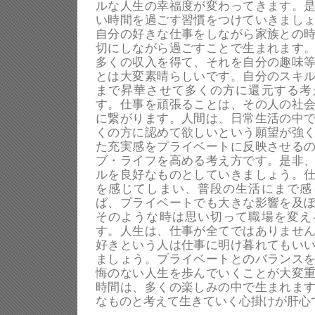
ルな人生の幸福度が変わってきます。
い時間を過ごす習慣をつけていきまし
自分の好きな仕事をしながら家族との
切にしながら過ごすことで生まれます
多くの収入を得て、それを自分の趣味
とは大変素晴らしいです。自分のスキ
まで昇華させて多くの方に還元する考
す。仕事を頑張ることは、その人の社
に繋がります。人間は、日常生活の中
くの方に認めて欲しいという願望が強
た充実感をプライベートに反映させる
ブ・ライフを高める考え方です。是非
ルを良好なものとしていきましょう。
を感じてしまい、普段の生活にまで感
ば、プライベートでも大きな影響を及
そのような時は思い切って職場を変え
す。人生は、仕事が全てではありませ
好きという人は仕事に明け暮れてもい
ましょう。プライベートとのバランス
悔のない人生を歩んでいくことが大変
時間は、多くの楽しみの中で生まれま
なものと考えて生きていく心掛けが肝心